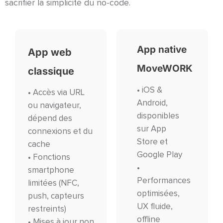
sacrifier la simplicité du no-code.
App native
App web
MoveWORK
classique
• iOS &
• Accès via URL
Android,
ou navigateur,
disponibles
dépend des
sur App
connexions et du
Store et
cache
Google Play
• Fonctions
•
smartphone
Performances
limitées (NFC,
optimisées,
push, capteurs
UX fluide,
restreints)
offline
• Mises à jour non